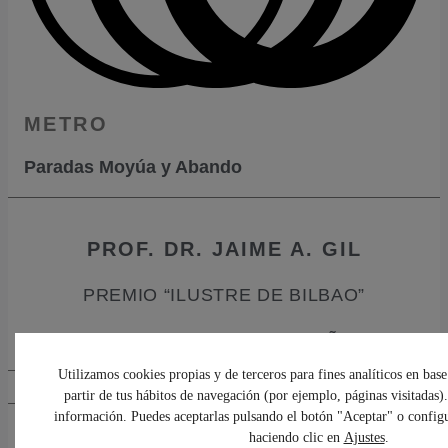
METRO
Paradas Moyúa y Abando
PROF. DR. JAIME A. GIL
PREMIO “ILUSTRE DE BILBAO”
PREMIO “DENTISTA DEL AÑO”
Utilizamos cookies propias y de terceros para fines analíticos en base
partir de tus hábitos de navegación (por ejemplo, páginas visitadas)
información. Puedes aceptarlas pulsando el botón "Aceptar" o configu
©2026 Clínica Dental Albia. Tu clínica dental en Bilbao.
haciendo clic en
Ajustes
.