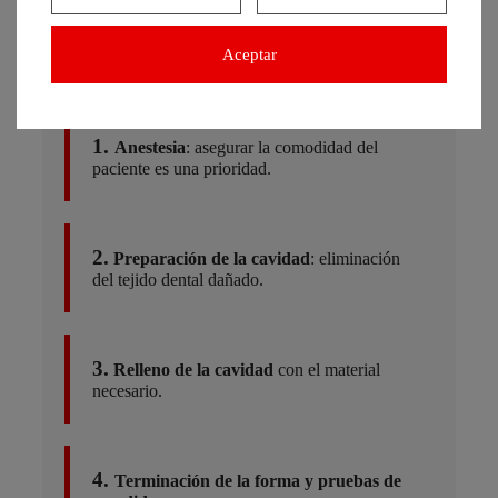
Aceptar
1.
Anestesia
: asegurar la comodidad del
paciente es una prioridad.
2.
Preparación de la cavidad
: eliminación
del tejido dental dañado.
3.
Relleno de la cavidad
con el material
necesario.
4.
Terminación de la forma y pruebas de