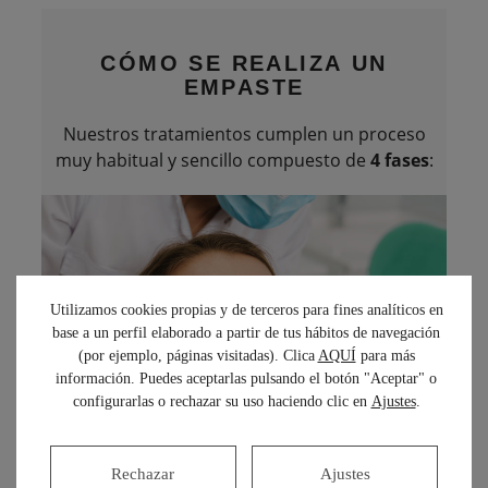
CÓMO SE REALIZA
UN
EMPASTE
Nuestros tratamientos cumplen un proceso
muy habitual y sencillo compuesto de
4 fases
:
Utilizamos cookies propias y de terceros para fines analíticos en
base a un perfil elaborado a partir de tus hábitos de navegación
(por ejemplo, páginas visitadas). Clica
AQUÍ
para más
información. Puedes aceptarlas pulsando el botón "Aceptar" o
configurarlas o rechazar su uso haciendo clic en
Ajustes
.
Rechazar
Ajustes