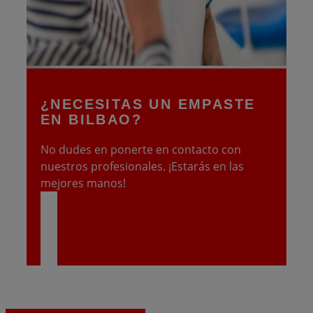
¿
NECESITAS UN EMPASTE
EN BILBAO?
No dudes en ponerte en contacto con
nuestros profesionales. ¡Estarás en las
mejores manos!
CONTACTA CON NOSOTROS