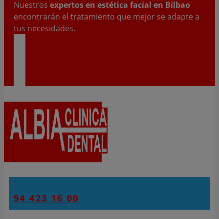
Nuestros
expertos en estética facial en Bilbao
encontrarán el tratamiento que mejor se adapte a
tus necesidades.
QUIERO UNA PRIMERA CITA
94 423 16 00