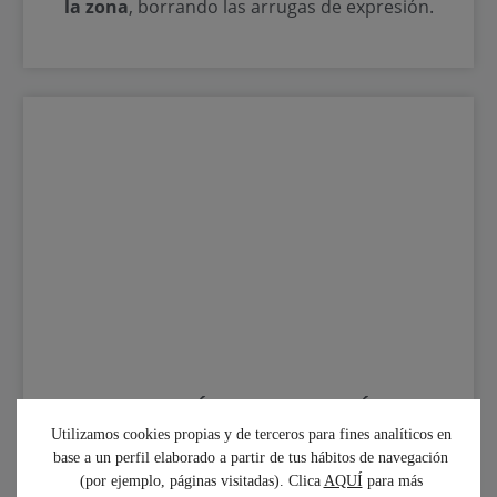
la zona
, borrando las arrugas de expresión.
ELIMINACIÓN DE LAS LÍNEAS
DE MARIONETA
Utilizamos cookies propias y de terceros para fines analíticos en
base a un perfil elaborado a partir de tus hábitos de navegación
La formación de arrugas en las comisuras de los
(por ejemplo, páginas visitadas). Clica
AQUÍ
para más