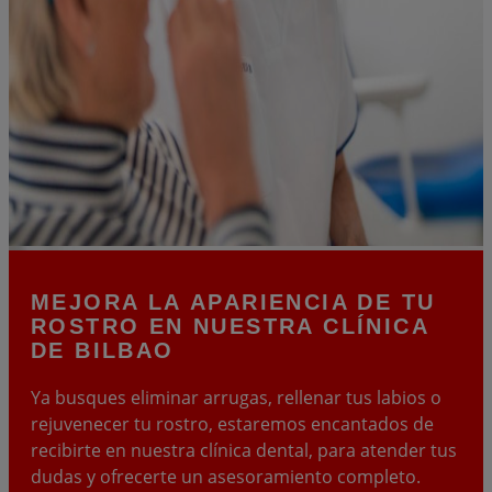
MEJORA LA
APARIENCIA DE TU
ROSTRO
EN NUESTRA CLÍNICA
DE BILBAO
Ya busques eliminar arrugas, rellenar tus labios o
rejuvenecer tu rostro, estaremos encantados de
recibirte en nuestra clínica dental, para atender tus
dudas y ofrecerte un asesoramiento completo.