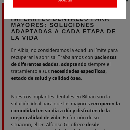
IMPLANTES DENTALES PARA
MAYORES:
SOLUCIONES
ADAPTADAS A CADA ETAPA DE
LA VIDA
En Albia, no consideramos la edad un límite para
recuperar la sonrisa. Trabajamos con
pacientes
de diferentes edades
,
adaptando
siempre el
tratamiento a sus
necesidades específicas,
estado de salud y calidad ósea
.
Nuestros implantes dentales en Bilbao son la
solución ideal para que los mayores
recuperen la
comodidad en su día a día y disfruten de la
mejor calidad de vida
. En función de su
situación, el Dr. Alfonso Gil ofrece
desde