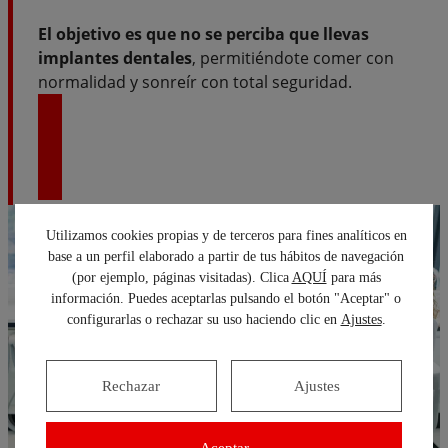
El objetivo es que no se perciba que llevas
implantes dentales
, permitiéndote comer con
normalidad y sonreír con total seguridad.
MÁS INFORMACIÓN SOBRE PRÓTESIS
Utilizamos cookies propias y de terceros para fines analíticos en
base a un perfil elaborado a partir de tus hábitos de navegación
(por ejemplo, páginas visitadas). Clica
AQUÍ
para más
información. Puedes aceptarlas pulsando el botón "Aceptar" o
configurarlas o rechazar su uso haciendo clic en
Ajustes
.
Rechazar
Ajustes
Aceptar