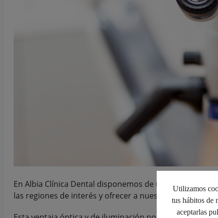
En Albia Clínica Dental disponemos de un
microscopio o
Utilizamos cook
las regiones de interés y ofrecer a nuestros pacientes 
tus hábitos de 
aceptarlas pu
Esta ventaja óptica y de iluminación nos permite ofrec