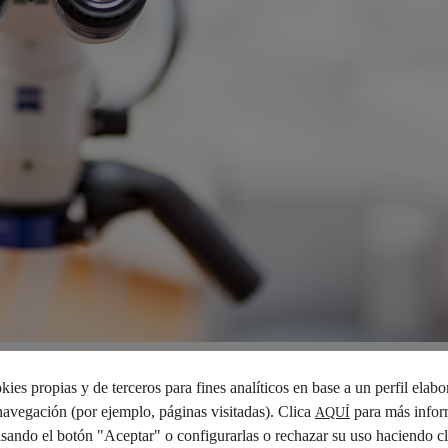
peratorio (Zeiss)
de la más alta calidad y visualización. Es
ies propias y de terceros para fines analíticos en base a un perfil elabo
exámenes y tratamientos de alta calidad.
navegación (por ejemplo, páginas visitadas). Clica
para más infor
AQUÍ
lsando el botón "Aceptar" o configurarlas o rechazar su uso haciendo c
er
tratamientos mínimamente invasivos con una alta precis