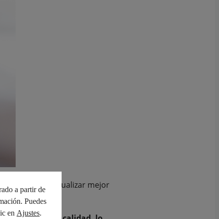
to nos permite visualizar mejor
rado a partir de
mación. Puedes
lic en
Ajustes
.
ión y sello de calidad, lo