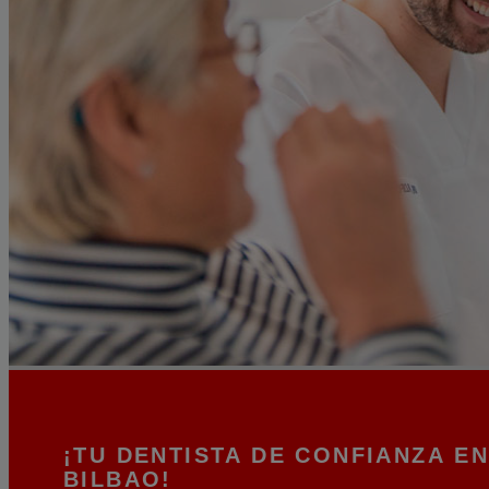
¡
TU DENTISTA DE CONFIANZA
E
BILBAO!