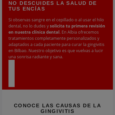
NO DESCUIDES
LA SALUD DE
TUS ENCÍAS
Si observas sangre en el cepillado o al usar el hilo
dental, no lo dudes y
solicita tu primera revisión
en nuestra clínica dental
. En Albia ofrecemos
tratamientos completamente personalizados y
adaptados a cada paciente para curar la gingivitis
en Bilbao. Nuestro objetivo es que vuelvas a lucir
una sonrisa radiante y sana.
PIDE CITA
CONOCE LAS
CAUSAS
DE LA
GINGIVITIS