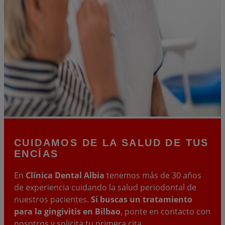
CUIDAMOS DE LA SALUD DE
TUS
ENCÍAS
En
Clínica Dental Albia
tenemos más de 30 años
de experiencia cuidando la salud periodontal de
nuestros pacientes.
Si buscas un tratamiento
para la gingivitis en Bilbao
, ponte en contacto con
nosotros y solicita tu primera cita.